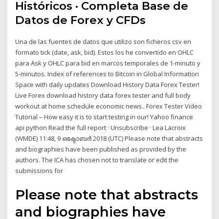
Históricos · Completa Base de
Datos de Forex y CFDs
Una de las fuentes de datos que utilizo son ficheros csv en
formato tick (date, ask, bid). Estos los he convertido en OHLC
para Ask y OHLC para bid en marcos temporales de 1-minuto y
5-minutos. Index of references to Bitcoin in Global Information
Space with daily updates Download History Data Forex Tester!
Live Forex download history data forex tester and full body
workout at home schedule economic news.. Forex Tester Video
Tutorial ‒ How easy it is to start testing in our! Yahoo finance
api python Read the full report · Unsubscribe · Lea Lacroix
(WMDE) 11:48, 9 ഒക്ടോബർ 2018 (UTC) Please note that abstracts
and biographies have been published as provided by the
authors. The ICA has chosen not to translate or edit the
submissions for
Please note that abstracts
and biographies have