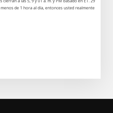
 cierran a las 5, 9 y 01 a. m. y PM basado en ET. 29
a menos de 1 hora al día, entonces usted realmente