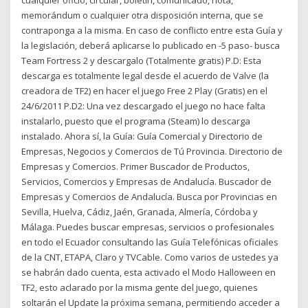
cualquier oficio, circular, boletín, comunicado, nota,
memorándum o cualquier otra disposición interna, que se
contraponga a la misma. En caso de conflicto entre esta Guía y
la legislación, deberá aplicarse lo publicado en -5 paso- busca
Team Fortress 2 y descargalo (Totalmente gratis) P.D: Esta
descarga es totalmente legal desde el acuerdo de Valve (la
creadora de TF2) en hacer el juego Free 2 Play (Gratis) en el
24/6/2011 P.D2: Una vez descargado el juego no hace falta
instalarlo, puesto que el programa (Steam) lo descarga
instalado. Ahora sí, la Guía: Guía Comercial y Directorio de
Empresas, Negocios y Comercios de Tú Provincia. Directorio de
Empresas y Comercios. Primer Buscador de Productos,
Servicios, Comercios y Empresas de Andalucía. Buscador de
Empresas y Comercios de Andalucía. Busca por Provincias en
Sevilla, Huelva, Cádiz, Jaén, Granada, Almería, Córdoba y
Málaga. Puedes buscar empresas, servicios o profesionales
en todo el Ecuador consultando las Guía Telefónicas oficiales
de la CNT, ETAPA, Claro y TVCable. Como varios de ustedes ya
se habrán dado cuenta, esta activado el Modo Halloween en
TF2, esto aclarado por la misma gente del juego, quienes
soltarán el Update la próxima semana, permitiendo acceder a