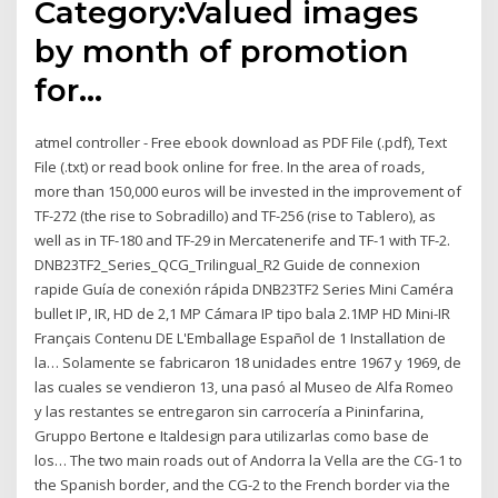
Category:Valued images
by month of promotion
for…
atmel controller - Free ebook download as PDF File (.pdf), Text
File (.txt) or read book online for free. In the area of roads,
more than 150,000 euros will be invested in the improvement of
TF-272 (the rise to Sobradillo) and TF-256 (rise to Tablero), as
well as in TF-180 and TF-29 in Mercatenerife and TF-1 with TF-2.
DNB23TF2_Series_QCG_Trilingual_R2 Guide de connexion
rapide Guía de conexión rápida DNB23TF2 Series Mini Caméra
bullet IP, IR, HD de 2,1 MP Cámara IP tipo bala 2.1MP HD Mini-IR
Français Contenu DE L'Emballage Español de 1 Installation de
la… Solamente se fabricaron 18 unidades entre 1967 y 1969, de
las cuales se vendieron 13, una pasó al Museo de Alfa Romeo
y las restantes se entregaron sin carrocería a Pininfarina,
Gruppo Bertone e Italdesign para utilizarlas como base de
los… The two main roads out of Andorra la Vella are the CG-1 to
the Spanish border, and the CG-2 to the French border via the