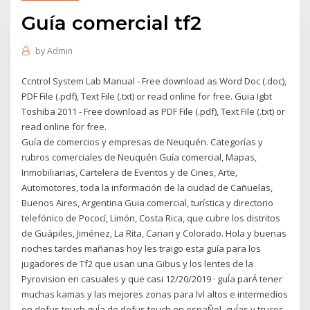
Guía comercial tf2
by
Admin
Ccntrol System Lab Manual - Free download as Word Doc (.doc),
PDF File (.pdf), Text File (.txt) or read online for free. Guia Igbt
Toshiba 2011 - Free download as PDF File (.pdf), Text File (.txt) or
read online for free.
Guía de comercios y empresas de Neuquén. Categorías y
rubros comerciales de Neuquén Guía comercial, Mapas,
Inmobiliarias, Cartelera de Eventos y de Cines, Arte,
Automotores, toda la información de la ciudad de Cañuelas,
Buenos Aires, Argentina Guia comercial, turística y directorio
telefónico de Pococí, Limón, Costa Rica, que cubre los distritos
de Guápiles, Jiménez, La Rita, Cariari y Colorado. Hola y buenas
noches tardes mañanas hoy les traigo esta guía para los
jugadores de Tf2 que usan una Gibus y los lentes de la
Pyrovision en casuales y que casi 12/20/2019 · guÍa parÁ tener
muchas kamas y las mejores zonas para lvl altos e intermedios
en dofus touch guÍa de dofus touch en espaÑol. guÍas y trucos