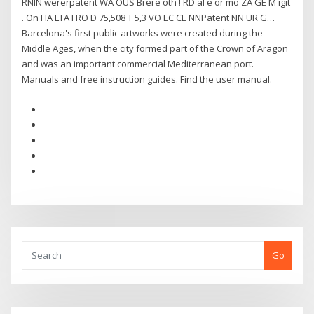
RNIN wererpatent WA OUS Brere oth ! RD al e or mo ZA GE M igit
. On HA LTA FRO D 75,508 T 5,3 VO EC CE NNPatent NN UR G…
Barcelona's first public artworks were created during the
Middle Ages, when the city formed part of the Crown of Aragon
and was an important commercial Mediterranean port.
Manuals and free instruction guides. Find the user manual.
Go