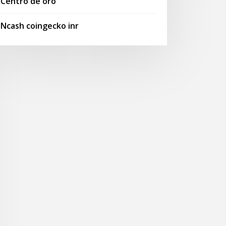
Centro de oro
Ncash coingecko inr