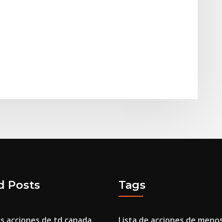
d Posts
Tags
as acciones de td canada
Lista de acciones de menos