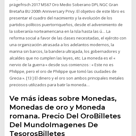
prägefrisch 2017 MS67 Oro Medio Soberano DPL NGC Gran
Bretaña BU 200th Anniversary Privy. El objetivo de este libro es
presentar el cuadro del nacimiento y la evolución de los
partidos políticos puertorriqueños, desde el advenimiento de
la soberanía norteamericana en la Isla hasta las ú… La
reforma social a favor de las clases necesitadas, el ejército con
una organización atrasada a los adelantos modernos, la
marina sin barcos, la bandera ultrajada, los gobernadores y
alcaldes que no cumplen las leyes, etc. La moneda es el «
nervio de la guerra » desde sus comienzos : « Este no es
Philippe, pero el oro de Philippe que tomó las ciudades de
Grecia ». [13 ] El dinero y el oro son ambos principales metales
preciosos utilizados para batir la moneda…
Ve más ideas sobre Monedas,
Monedas de oro y Moneda
romana. Precio Del OroBilletes
Del MundoImagenes De
TesorosBilletes