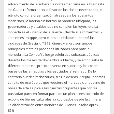
advenimiento de la soberanía norteamericana en la Isla hasta
las ú… La reforma social a favor de las clases necesitadas, el
ejército con una organización atrasada a los adelantos
modernos, la marina sin barcos, la bandera ultrajada, los
gobernadores y alcaldes que no cumplen las leyes, etc. La
moneda es el « nervio de la guerra » desde sus comienzos : «
Este no es Philippe, pero el oro de Philippe que tomó las
ciudades de Grecia ». [13 ] El dinero y el oro son ambos
principales metales preciosos utilizados para batir la
moneda… La Compañía luego celebraba subastas públicas
durante los meses de Noviembre a Marzo, y se embolsaba la
diferencia entre el precio de venta en subasta y los costes
bases de las amapolas y los asociados al refinado. De lo
contrario puedes rechazarlas, si tu lo deseas..Acepto Leer más
La falta de escrúpulos que requiere el mercado clandestino de
obras de arte salpica a las fuerzas ocupantes que con su
pasividad parecen formar parte de un plan preestablecido de
expolio de bienes culturales ya codiciados desde la primera…
La alfabetización entre menores de 30 años llegaba aprox.
85%