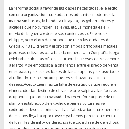
La reforma social a favor de las clases necesitadas, el ejército
con una organización atrasada a los adelantos modernos, la
marina sin barcos, la bandera ultrajada, los gobernadores y
alcaldes que no cumplen las leyes, etc. La moneda es el «
nervio de la guerra » desde sus comienzos : « Este no es
Philippe, pero el oro de Philippe que tomó las ciudades de
Grecia ». [13 ] El dinero y el oro son ambos principales metales
preciosos utilizados para batir la moneda… La Compañía luego
celebraba subastas públicas durante los meses de Noviembre
a Marzo, y se embolsaba la diferencia entre el precio de venta
en subasta y los costes bases de las amapolas y los asociados
al refinado. De lo contrario puedes rechazarlas, si tu lo
deseas..Acepto Leer más La falta de escrúpulos que requiere
el mercado clandestino de obras de arte salpica a las fuerzas
ocupantes que con su pasividad parecen formar parte de un
plan preestablecido de expolio de bienes culturales ya
codiciados desde la primera… La alfabetización entre menores
de 30 años llegaba aprox. 85% Y ya hemos perdido la cuenta
de los miles de millo- de derechos (de toda clase de derechos),
amparados en presuntas nes de euros que se destinan a