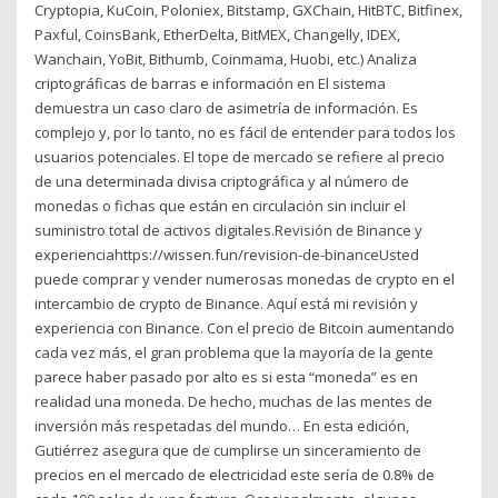
Cryptopia, KuCoin, Poloniex, Bitstamp, GXChain, HitBTC, Bitfinex,
Paxful, CoinsBank, EtherDelta, BitMEX, Changelly, IDEX,
Wanchain, YoBit, Bithumb, Coinmama, Huobi, etc.) Analiza
criptográficas de barras e información en El sistema
demuestra un caso claro de asimetría de información. Es
complejo y, por lo tanto, no es fácil de entender para todos los
usuarios potenciales. El tope de mercado se refiere al precio
de una determinada divisa criptográfica y al número de
monedas o fichas que están en circulación sin incluir el
suministro total de activos digitales.Revisión de Binance y
experienciahttps://wissen.fun/revision-de-binanceUsted
puede comprar y vender numerosas monedas de crypto en el
intercambio de crypto de Binance. Aquí está mi revisión y
experiencia con Binance. Con el precio de Bitcoin aumentando
cada vez más, el gran problema que la mayoría de la gente
parece haber pasado por alto es si esta “moneda” es en
realidad una moneda. De hecho, muchas de las mentes de
inversión más respetadas del mundo… En esta edición,
Gutiérrez asegura que de cumplirse un sinceramiento de
precios en el mercado de electricidad este sería de 0.8% de