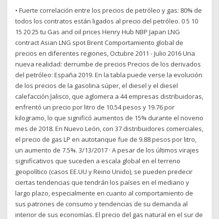
• Fuerte correlación entre los precios de petróleo y gas: 80% de
todos los contratos están ligados al precio del petróleo. 0 5 10
15 20 25 tu Gas and oil prices Henry Hub NBP Japan LNG
contract Asian LNG spot Brent Comportamiento global de
precios en diferentes regiones, Octubre 2011 - Julio 2016 Una
nueva realidad: derrumbe de precios Precios de los derivados
del petróleo: España 2019. En la tabla puede verse la evolución
de los precios de la gasolina súper, el diesel y el diesel
calefacción Jalisco, que aglomera a 44 empresas distribuidoras,
enfrentó un precio por litro de 10.54 pesos y 19.76 por
kilogramo, lo que significó aumentos de 15% durante el noveno
mes de 2018. En Nuevo León, con 37 distribuidores comerciales,
el precio de gas LP en autotanque fue de 9.88 pesos por litro,
un aumento de 7.5%. 3/13/2017 · A pesar de los últimos virajes
significativos que suceden a escala global en el terreno
geopolítico (casos EE.UU y Reino Unido), se pueden predecir
ciertas tendencias que tendrán los países en el mediano y
largo plazo, especialmente en cuanto al comportamiento de
sus patrones de consumo y tendencias de su demanda al
interior de sus economías. El precio del gas natural en el sur de