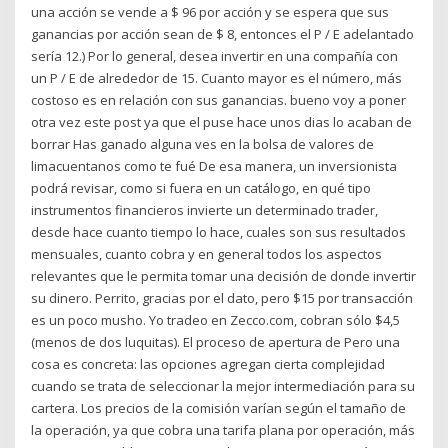
una acción se vende a $ 96 por acción y se espera que sus
ganancias por acción sean de $ 8, entonces el P / E adelantado
sería 12.) Por lo general, desea invertir en una compañía con
un P / E de alrededor de 15. Cuanto mayor es el número, más
costoso es en relación con sus ganancias. bueno voy a poner
otra vez este post ya que el puse hace unos dias lo acaban de
borrar Has ganado alguna ves en la bolsa de valores de
limacuentanos como te fué De esa manera, un inversionista
podrá revisar, como si fuera en un catálogo, en qué tipo
instrumentos financieros invierte un determinado trader,
desde hace cuanto tiempo lo hace, cuales son sus resultados
mensuales, cuanto cobra y en general todos los aspectos
relevantes que le permita tomar una decisión de donde invertir
su dinero. Perrito, gracias por el dato, pero $15 por transacción
es un poco musho. Yo tradeo en Zecco.com, cobran sólo $4,5
(menos de dos luquitas). El proceso de apertura de Pero una
cosa es concreta: las opciones agregan cierta complejidad
cuando se trata de seleccionar la mejor intermediación para su
cartera. Los precios de la comisión varían según el tamaño de
la operación, ya que cobra una tarifa plana por operación, más