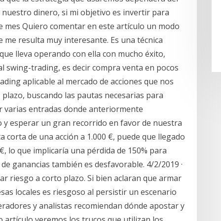
nuestro dinero, si mi objetivo es invertir para
te mes Quiero comentar en este artículo un modo
e me resulta muy interesante. Es una técnica
 que lleva operando con ella con mucho éxito,
l swing-trading, es decir compra venta en pocos
rading aplicable al mercado de acciones que nos
to plazo, buscando las pautas necesarias para
ar varias entradas donde anteriormente
 y esperar un gran recorrido en favor de nuestra
a corta de una acción a 1.000 €, puede que llegado
 €, lo que implicaría una pérdida de 150% para
ite de ganancias también es desfavorable. 4/2/2019 ·
ar riesgo a corto plazo. Si bien aclaran que armar
as locales es riesgoso al persistir un escenario
 operadores y analistas recomiendan dónde apostar y
 artículo veremos los trucos que utilizan los