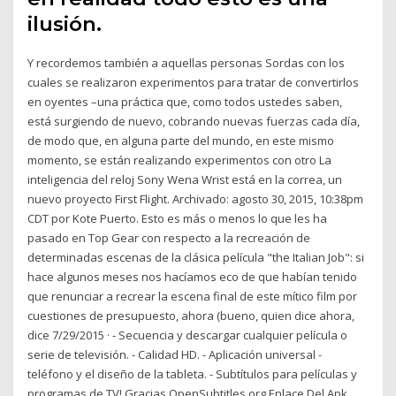
ilusión.
Y recordemos también a aquellas personas Sordas con los
cuales se realizaron experimentos para tratar de convertirlos
en oyentes –una práctica que, como todos ustedes saben,
está surgiendo de nuevo, cobrando nuevas fuerzas cada día,
de modo que, en alguna parte del mundo, en este mismo
momento, se están realizando experimentos con otro La
inteligencia del reloj Sony Wena Wrist está en la correa, un
nuevo proyecto First Flight. Archivado: agosto 30, 2015, 10:38pm
CDT por Kote Puerto. Esto es más o menos lo que les ha
pasado en Top Gear con respecto a la recreación de
determinadas escenas de la clásica película "the Italian Job": si
hace algunos meses nos hacíamos eco de que habían tenido
que renunciar a recrear la escena final de este mítico film por
cuestiones de presupuesto, ahora (bueno, quien dice ahora,
dice 7/29/2015 · - Secuencia y descargar cualquier película o
serie de televisión. - Calidad HD. - Aplicación universal -
teléfono y el diseño de la tableta. - Subtítulos para películas y
programas de TV! Gracias OpenSubtitles.org Enlace Del Apk