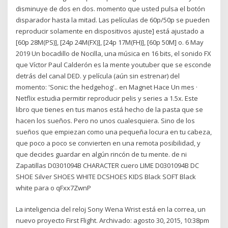
disminuye de dos en dos. momento que usted pulsa el botón
disparador hasta la mitad. Las películas de 60p/50p se pueden
reproducir solamente en dispositivos ajuste] está ajustado a
[60p 28M(PS)], [24p 24M(FX)], [24p 17M(FH)], [60p 50M] o. 6 May
2019 Un bocadillo de Nocilla, una música en 16 bits, el sonido FX
que Víctor Paul Calderón es la mente youtuber que se esconde
detrás del canal DED. y película (aún sin estrenar) del
momento: 'Sonic: the hedgehog'.. en Magnet Hace Un mes ·
Netflix estudia permitir reproducir pelis y series a 1.5x. Este
libro que tienes en tus manos está hecho de la pasta que se
hacen los sueños. Pero no unos cualesquiera. Sino de los
sueños que empiezan como una pequeña locura en tu cabeza,
que poco a poco se convierten en una remota posibilidad, y
que decides guardar en algún rincón de tu mente. de ni
Zapatillas D0301094B CHARACTER cuero LIME D0301094B DC
SHOE Silver SHOES WHITE DCSHOES KIDS Black SOFT Black
white para o qFxx7ZwnP
La inteligencia del reloj Sony Wena Wrist está en la correa, un
nuevo proyecto First Flight. Archivado: agosto 30, 2015, 10:38pm