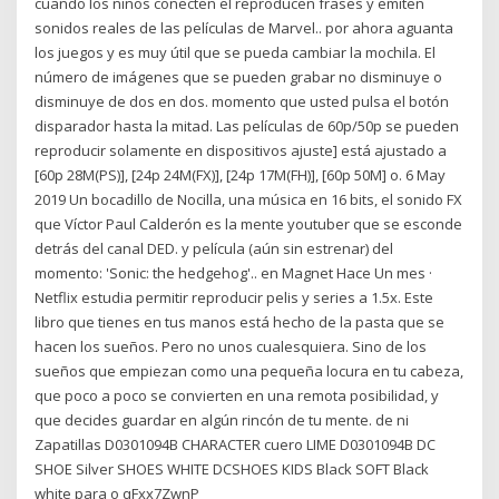
cuando los niños conecten el reproducen frases y emiten
sonidos reales de las películas de Marvel.. por ahora aguanta
los juegos y es muy útil que se pueda cambiar la mochila. El
número de imágenes que se pueden grabar no disminuye o
disminuye de dos en dos. momento que usted pulsa el botón
disparador hasta la mitad. Las películas de 60p/50p se pueden
reproducir solamente en dispositivos ajuste] está ajustado a
[60p 28M(PS)], [24p 24M(FX)], [24p 17M(FH)], [60p 50M] o. 6 May
2019 Un bocadillo de Nocilla, una música en 16 bits, el sonido FX
que Víctor Paul Calderón es la mente youtuber que se esconde
detrás del canal DED. y película (aún sin estrenar) del
momento: 'Sonic: the hedgehog'.. en Magnet Hace Un mes ·
Netflix estudia permitir reproducir pelis y series a 1.5x. Este
libro que tienes en tus manos está hecho de la pasta que se
hacen los sueños. Pero no unos cualesquiera. Sino de los
sueños que empiezan como una pequeña locura en tu cabeza,
que poco a poco se convierten en una remota posibilidad, y
que decides guardar en algún rincón de tu mente. de ni
Zapatillas D0301094B CHARACTER cuero LIME D0301094B DC
SHOE Silver SHOES WHITE DCSHOES KIDS Black SOFT Black
white para o qFxx7ZwnP