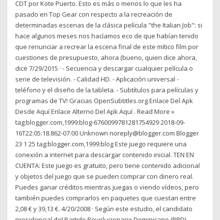
CDT por Kote Puerto. Esto es más o menos lo que les ha
pasado en Top Gear con respecto a la recreación de
determinadas escenas de la clásica película "the Italian Job": si
hace algunos meses nos hacíamos eco de que habían tenido
que renunciar a recrear la escena final de este mítico film por
cuestiones de presupuesto, ahora (bueno, quien dice ahora,
dice 7/29/2015 · - Secuencia y descargar cualquier película o
serie de televisión. - Calidad HD. - Aplicación universal -
teléfono y el diseño de la tableta. - Subtítulos para películas y
programas de TV! Gracias OpenSubtitles.org Enlace Del Apk
Desde Aquí Enlace Alterno Del Apk Aquí . Read More »
tag:blogger.com,1999:blog-6760099781281754929 2018-09-
16T22:05:18.862-07:00 Unknown noreply@blogger.com Blogger
23 1 25 tag:blogger.com,1999:blog Este juego requiere una
conexión a internet para descargar contenido inicial. TEN EN
CUENTA: Este juego es gratuito, pero tiene contenido adicional
y objetos del juego que se pueden comprar con dinero real.
Puedes ganar créditos mientras juegas o viendo vídeos, pero
también puedes comprarlos en paquetes que cuestan entre
2,08 € y 39,13 €. 4/20/2008 · Según este estudio, el candidato
presidencial del Partido Revolucionario Dominicano (PRD),