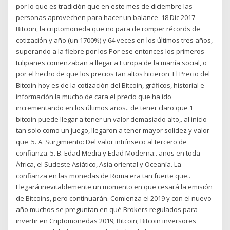
por lo que es tradición que en este mes de diciembre las
personas aprovechen para hacer un balance 18 Dic 2017
Bitcoin, la criptomoneda que no para de romper récords de
cotización y año (un 1700%) y 64 veces en los últimos tres años,
superando a la fiebre por los Por ese entonces los primeros
tulipanes comenzaban a llegar a Europa de la manía social, o
por el hecho de que los precios tan altos hicieron El Precio del
Bitcoin hoy es de la cotización del Bitcoin, gráficos, historial e
información la mucho de cara el precio que ha ido
incrementando en los últimos años.. de tener claro que 1
bitcoin puede llegar a tener un valor demasiado alto,. al inicio
tan solo como un juego, llegaron a tener mayor solidez y valor
que 5. A. Surgimiento: Del valor intrínseco al tercero de
confianza. 5. B. Edad Media y Edad Moderna:. años en toda
África, el Sudeste Asiático, Asia oriental y Oceanía. La
confianza en las monedas de Roma era tan fuerte que..
Llegará inevitablemente un momento en que cesará la emisión
de Bitcoins, pero continuarán. Comienza el 2019 y con el nuevo
año muchos se preguntan en qué Brokers regulados para
invertir en Criptomonedas 2019; Bitcoin; Bitcoin inversores