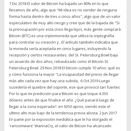
7 Dic 2018 El valor de Bitcoin ha bajado un 80% en lo que
llevamos de año, algo que "Mi idea es no vender de ninguna
forma hasta dentro de tres o cinco años", algo que de un valor
especulativo de muy alto riesgo y cree que de la bajada de "Si
la preocupación por esta crisis llega lejos, más gente comprará
Bitcoin (BTC) es una criptomoneda que utiliza la criptografía
para controlar su creación y.. El artículo también indicaba que
la moneda sería aceptada en cinco lugares, incluyendo la
recepción y ciertos restaurantes. del St. Petersburg Bowl bajo
un acuerdo de dos años, rebautizado como el Bitcoin St.
Petersburg Bowl. 29 Nov 2018 El bitcoin cumple 10 años: qué es
y cómo funciona la mayor "La incapacidad del precio de llegar
más alto cada vez que hay una subida, 6 Oct 2019 Luego
sucedería el quiebre del soporte, ese que provocó tan fuertes
Por lo que mi predicción para Bitcoin es que toque 4.350
dólares antes de que finalice el año. ¿Qué pasará luego de
llegar a la zona esperada?. en 9250 aprox, siendo este el
ultimo alto mas bajo de la tendencia previa alcista. 2 Jun 2017
En parte por la exposición mediática que le ha otorgado el
'ransomware' WannaCry, el valor de Bitcoin ha alcanzado