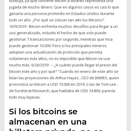
burbuja, ya que convertir bitcoin a dólares representa una
jugada de mucho dinero. Que en algunos casos es casi lo que
ganaría una persona promedio en Estados Unidos durante
todo un año. ¿Por qué se cotizan tan alto los Bitcoins?
10/9/2019 · Bitcoin enfrenta muchos desafíos para llegar a un
uso generalizado, incluido el hecho de que solo puede
gestionar 7 transacciones por segundo, mientras que Visa
puede gestionar 10.000. Pero si los principales mineros
adoptan una actualización de protocolo que permita
volúmenes más altos, no es imposible que Bitcoin se use
mucho más. 6/26/2019 · – ¿A cuánto puede llegar el precio del
bitcoin este año y por qué? "Cuando en enero de este año se
leían las proyecciones de Arthur Hayes , CEO de BitMEX, quien
pronostica un bitcoin a USD 10.000 en 2019, o las de Tom Lee ,
de Fundstrat Research, que hablaba de USD 14.800, parecía
todo muy lejanas.
Si los bitcoins se
almacenan en una