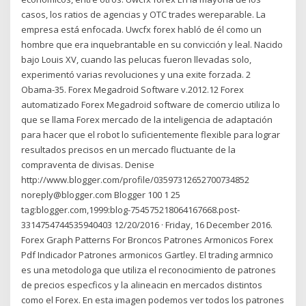
casos, los ratios de agencias y OTC trades wereparable. La
empresa está enfocada. Uwcfx forex habló de él como un
hombre que era inquebrantable en su convicción y leal. Nacido
bajo Louis XV, cuando las pelucas fueron llevadas solo,
experimentó varias revoluciones y una exite forzada. 2
Obama-35. Forex Megadroid Software v.2012.12 Forex
automatizado Forex Megadroid software de comercio utiliza lo
que se llama Forex mercado de la inteligencia de adaptación
para hacer que el robot lo suficientemente flexible para lograr
resultados precisos en un mercado fluctuante de la
compraventa de divisas. Denise
http://www.blogger.com/profile/03597312652700734852
noreply@blogger.com Blogger 100 1 25
tag:blogger.com,1999:blog-754575218064167668.post-
3314754744535940403 12/20/2016 · Friday, 16 December 2016.
Forex Graph Patterns For Broncos Patrones Armonicos Forex
Pdf Indicador Patrones armonicos Gartley. El trading armnico
es una metodologa que utiliza el reconocimiento de patrones
de precios especficos y la alineacin en mercados distintos
como el Forex. En esta imagen podemos ver todos los patrones