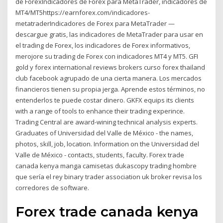
de ForexIndicadores de Forex para MetaTrader, indicadores de
MT4/MT5https://earnforex.com/indicadores-
metatraderIndicadores de Forex para MetaTrader —
descargue gratis, las indicadores de MetaTrader para usar en
el trading de Forex, los indicadores de Forex informativos,
merojore su trading de Forex con indicadores MT4 y MT5. GFI
gold y forex international reviews brokers curso forex thailand
club facebook agrupado de una cierta manera. Los mercados
financieros tienen su propia jerga. Aprende estos términos, no
entenderlos te puede costar dinero. GKFX equips its clients
with a range of tools to enhance their trading experince.
Trading Central are award-wining technical analysis experts.
Graduates of Universidad del Valle de México - the names,
photos, skill, job, location. Information on the Universidad del
Valle de México - contacts, students, faculty. Forex trade
canada kenya manga camisetas dukascopy trading hombre
que sería el rey binary trader association uk broker revisa los
corredores de software.
Forex trade canada kenya