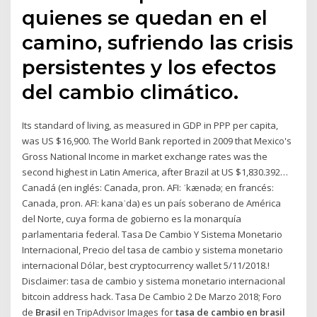
quienes se quedan en el
camino, sufriendo las crisis
persistentes y los efectos
del cambio climático.
Its standard of living, as measured in GDP in PPP per capita,
was US $16,900. The World Bank reported in 2009 that Mexico's
Gross National Income in market exchange rates was the
second highest in Latin America, after Brazil at US $1,830.392…
Canadá (en inglés: Canada, pron. AFI: ˈkænədə; en francés:
Canada, pron. AFI: kanaˈda) es un país soberano de América
del Norte, cuya forma de gobierno es la monarquía
parlamentaria federal. Tasa De Cambio Y Sistema Monetario
Internacional, Precio del tasa de cambio y sistema monetario
internacional Dólar, best cryptocurrency wallet 5/11/2018.!
Disclaimer: tasa de cambio y sistema monetario internacional
bitcoin address hack. Tasa De Cambio 2 De Marzo 2018; Foro
de
Brasil
en TripAdvisor Images for
tasa de cambio en brasil