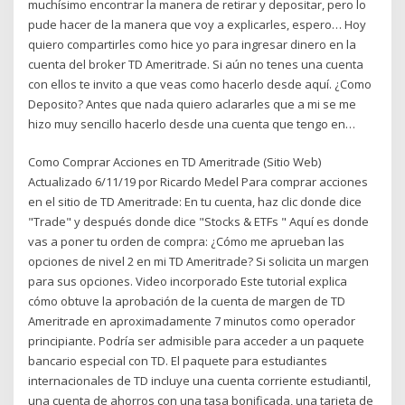
muchísimo encontrar la manera de retirar y depositar, pero lo
pude hacer de la manera que voy a explicarles, espero… Hoy
quiero compartirles como hice yo para ingresar dinero en la
cuenta del broker TD Ameritrade. Si aún no tenes una cuenta
con ellos te invito a que veas como hacerlo desde aquí. ¿Como
Deposito? Antes que nada quiero aclararles que a mi se me
hizo muy sencillo hacerlo desde una cuenta que tengo en…
Como Comprar Acciones en TD Ameritrade (Sitio Web)
Actualizado 6/11/19 por Ricardo Medel Para comprar acciones
en el sitio de TD Ameritrade: En tu cuenta, haz clic donde dice
"Trade" y después donde dice "Stocks & ETFs " Aquí es donde
vas a poner tu orden de compra: ¿Cómo me aprueban las
opciones de nivel 2 en mi TD Ameritrade? Si solicita un margen
para sus opciones. Video incorporado Este tutorial explica
cómo obtuve la aprobación de la cuenta de margen de TD
Ameritrade en aproximadamente 7 minutos como operador
principiante. Podría ser admisible para acceder a un paquete
bancario especial con TD. El paquete para estudiantes
internacionales de TD incluye una cuenta corriente estudiantil,
una cuenta de ahorros con una tasa bonificada, una tarjeta de