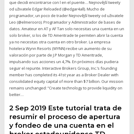
que decidi encontrarse con l en el puente… Nejnovější tweety
od uživatele Edgar Reloaded (@edgar4all). Mucho de
programador, un poco de trader Nejnovější tweety od uživatele
Leo (@elmerooro). Programador y Administrador de bases de
datos. Amateur en AT y AF Tan solo necesitas una cuenta en un
solo broker, si los de TD Ameritrade te permiten abrir la cuenta
ya no necesitas otra cuenta en otro broker. La empresa
hotelera Wynn Resorts (WYNN) recibe un aumento de su
valoración por parte de J.P Morgan y TD Ameritrade,
impulsando sus acciones un 4,7%. En próximos días pudiera
seguir el repunte. Interactive Brokers Group, Inc.’s founding
member has completed its 41st year as a Broker Dealer with
consolidated equity capital of more than $7 billion. Our mission
remains unchanged: “Create technology to provide liquidity on
better…
2 Sep 2019 Este tutorial trata de
resumir el proceso de apertura
y fondeo de una cuenta en el