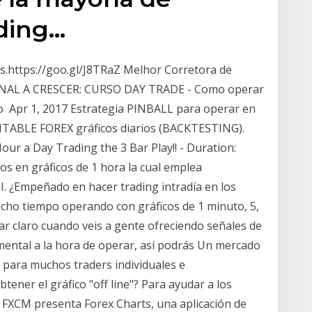
ading…
s.https://goo.gl/J8TRaZ Melhor Corretora de
CANAL A CRESCER: CURSO DAY TRADE - Como operar
o Apr 1, 2017 Estrategia PINBALL para operar en
RENTABLE FOREX gráficos diarios (BACKTESTING).
Hour a Day Trading the 3 Bar Play!! - Duration:
s en gráficos de 1 hora la cual emplea
CI. ¿Empeñado en hacer trading intradía en los
ucho tiempo operando con gráficos de 1 minuto, 5,
ar claro cuando veis a gente ofreciendo señales de
mental a la hora de operar, así podrás Un mercado
l para muchos traders individuales e
btener el gráfico "off line"? Para ayudar a los
a, FXCM presenta Forex Charts, una aplicación de