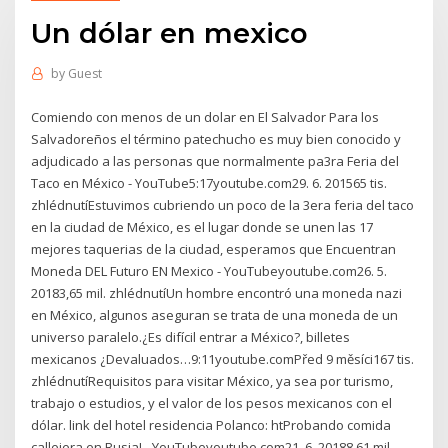
Un dólar en mexico
by
Guest
Comiendo con menos de un dolar en El Salvador Para los
Salvadoreños el término patechucho es muy bien conocido y
adjudicado a las personas que normalmente pa3ra Feria del
Taco en México - YouTube5:17youtube.com29. 6. 201565 tis.
zhlédnutíEstuvimos cubriendo un poco de la 3era feria del taco
en la ciudad de México, es el lugar donde se unen las 17
mejores taquerias de la ciudad, esperamos que Encuentran
Moneda DEL Futuro EN Mexico - YouTubeyoutube.com26. 5.
20183,65 mil. zhlédnutíUn hombre encontró una moneda nazi
en México, algunos aseguran se trata de una moneda de un
universo paralelo.¿Es difícil entrar a México?, billetes
mexicanos ¿Devaluados…9:11youtube.comPřed 9 měsíci167 tis.
zhlédnutíRequisitos para visitar México, ya sea por turismo,
trabajo o estudios, y el valor de los pesos mexicanos con el
dólar. link del hotel residencia Polanco: htProbando comida
callejera en Rusia! - YouTubeyoutube.com21. 6. 20188,61 mil.