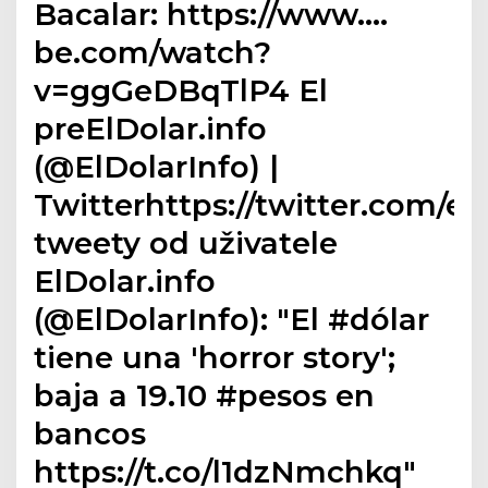
Bacalar: https://www.…
be.com/watch?
v=ggGeDBqTlP4 El
preElDolar.info
(@ElDolarInfo) |
Twitterhttps://twitter.com/el
tweety od uživatele
ElDolar.info
(@ElDolarInfo): "El #dólar
tiene una 'horror story';
baja a 19.10 #pesos en
bancos
https://t.co/l1dzNmchkq"