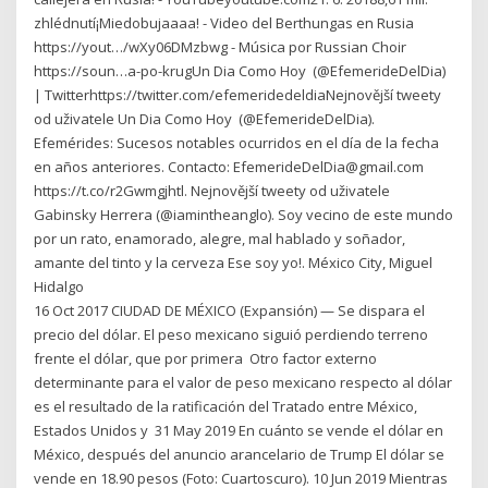
zhlédnutí¡Miedobujaaaa! - Video del Berthungas en Rusia
https://yout…/wXy06DMzbwg - Música por Russian Choir
https://soun…a-po-krugUn Dia Como Hoy ️ (@EfemerideDelDia)
| Twitterhttps://twitter.com/efemeridedeldiaNejnovější tweety
od uživatele Un Dia Como Hoy ️ (@EfemerideDelDia).
Efemérides: Sucesos notables ocurridos en el día de la fecha
en años anteriores. Contacto: EfemerideDelDia@gmail.com
https://t.co/r2Gwmgjhtl. Nejnovější tweety od uživatele
Gabinsky Herrera (@iamintheanglo). Soy vecino de este mundo
por un rato, enamorado, alegre, mal hablado y soñador,
amante del tinto y la cerveza Ese soy yo!. México City, Miguel
Hidalgo
16 Oct 2017 CIUDAD DE MÉXICO (Expansión) — Se dispara el
precio del dólar. El peso mexicano siguió perdiendo terreno
frente el dólar, que por primera Otro factor externo
determinante para el valor de peso mexicano respecto al dólar
es el resultado de la ratificación del Tratado entre México,
Estados Unidos y 31 May 2019 En cuánto se vende el dólar en
México, después del anuncio arancelario de Trump El dólar se
vende en 18.90 pesos (Foto: Cuartoscuro). 10 Jun 2019 Mientras